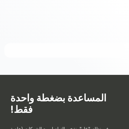
المساعدة بضغطة واحدة
فقط!
في نظام "حَل"، نفخر بالتواصل مع الشركات (خاصة