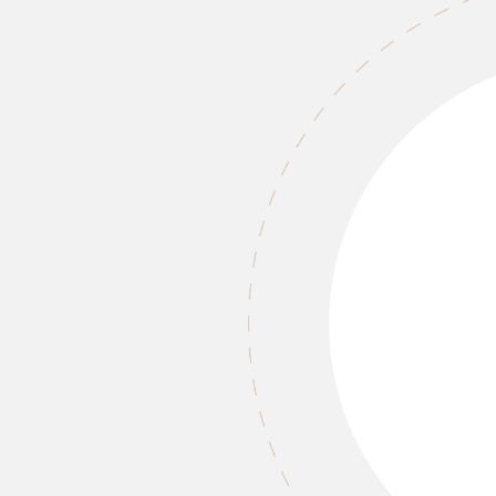
يحافظ على تدفق النفق
ابدأ طلبات النفقات بسهول
المحمول، أو ببساطة بإعادة
للتخصيص.
التواصل الشفاف