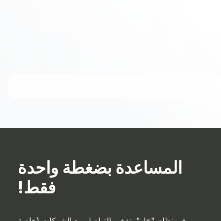
المساعدة بضغطة واحدة
فقط!
في نظام "حَل"، نفخر بالتواصل مع الشركات (خاصة