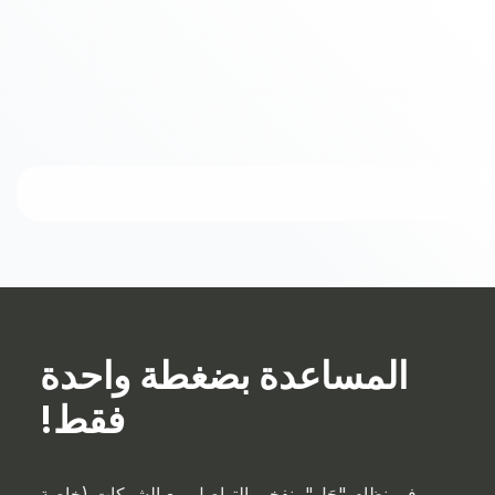
المساعدة بضغطة واحدة
فقط!
في نظام "حَل"، نفخر بالتواصل مع الشركات (خاصة