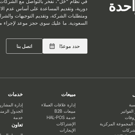
حدة
في نظام "حَل"، نفخر بالتواصل مع الشركا
دورية، وتقديم المساعدة على أساس عدم الالت
ومتطلبات الشركة، وتقديم التوجيهات والشراك
السعودية. ما عليك سوى حجز موعد لإجراء مكا
حدد موعدًا
حدد موعدًا
اتصل بنا
اتصل بنا
ل
مبيعات
خدمات
سبة
إدارة علاقات العملاء
إدارة المشاري
الفواتير
مبيعات B2B
الجدول الزمن
وفات
خدمة HAL-POS
خدمة
المجموعة المركزية
الإشتراكات
تعاون
لشركات
الإيجارات