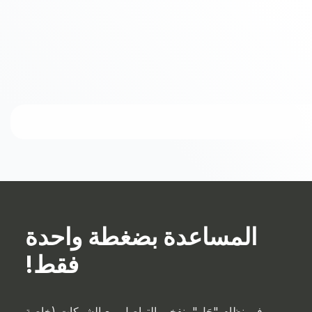
المساعدة بضغطة واحدة
فقط!
في نظام "حَل"، نفخر بالتواصل مع الشركات (خاصة