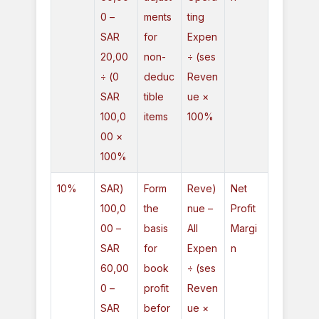
0 –
ments
ting
SAR
for
Expen
20,00
non-
ses) ÷
0) ÷
deduc
Reven
SAR
tible
ue ×
100,0
items
100%
00 ×
100%
10%
(SAR
Form
(Reve
Net
100,0
the
nue –
Profit
00 –
basis
All
Margi
SAR
for
Expen
n
60,00
book
ses) ÷
0 –
profit
Reven
SAR
befor
ue ×