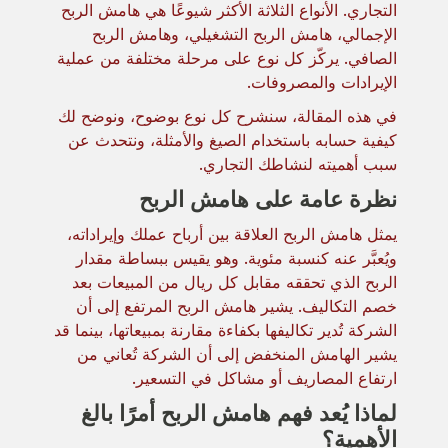
التجاري. الأنواع الثلاثة الأكثر شيوعًا هي هامش الربح
الإجمالي، هامش الربح التشغيلي، وهامش الربح
الصافي. يركّز كل نوع على مرحلة مختلفة من عملية
الإيرادات والمصروفات.
في هذه المقالة، سنشرح كل نوع بوضوح، ونوضح لك
كيفية حسابه باستخدام الصيغ والأمثلة، ونتحدث عن
سبب أهميته لنشاطك التجاري.
نظرة عامة على هامش الربح
يمثل هامش الربح العلاقة بين أرباح عملك وإيراداته،
ويُعبَّر عنه كنسبة مئوية. وهو يقيس ببساطة مقدار
الربح الذي تحققه مقابل كل ريال من المبيعات بعد
خصم التكاليف. يشير هامش الربح المرتفع إلى أن
الشركة تُدير تكاليفها بكفاءة مقارنة بمبيعاتها، بينما قد
يشير الهامش المنخفض إلى أن الشركة تُعاني من
ارتفاع المصاريف أو مشاكل في التسعير.
لماذا يُعد فهم هامش الربح أمرًا بالغ
الأهمية؟