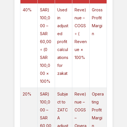
40%
(SAR
Used
(Reve
Gross
100,0
in
nue –
Profit
00 –
adjust
COGS
Margi
SAR
ed
) ÷
n
60,00
profit
Reven
0) ÷
calcul
ue ×
SAR
ations
100%
100,0
for
00 ×
zakat
100%
20%
(SAR
Subje
(Reve
Opera
100,0
ct to
nue –
ting
00 –
ZATC
COGS
Profit
SAR
A
–
Margi
60,00
adjust
Opera
n