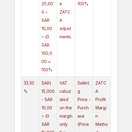
20,00
e
100%
0 –
ZATC
SAR
A
10,00
adjust
0) ÷
ments
SAR
100,0
00 ×
100%
33.30
(SAR
VAT
(Sellin
ZATC
%
15,000
calcul
g
A
- SAR
ated
Price -
Profit
10,00
on the
Purch
Margi
0) ÷
margin
ase
n
SAR
only
Price)
Metho