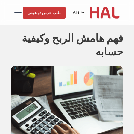
AR
طلب عرض توضيحي
فهم هامش الربح وكيفية
حسابه