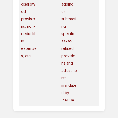
disallow
adding
ed
or
provisio
subtracti
ns, non-
ng
deductib
specific
le
zakat-
expense
related
s, etc.)
provisio
ns and
adjustme
nts
mandate
d by
ZATCA.