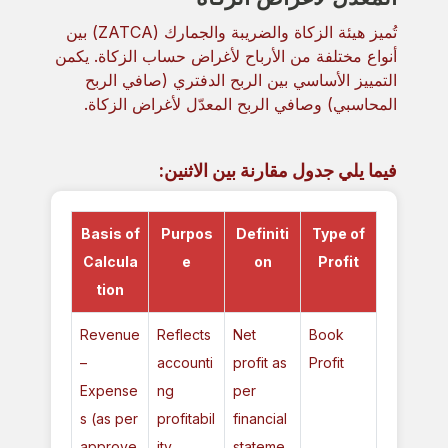
تُميز هيئة الزكاة والضريبة والجمارك (ZATCA) بين
أنواع مختلفة من الأرباح لأغراض حساب الزكاة. يكمن
التمييز الأساسي بين الربح الدفتري (صافي الربح
المحاسبي) وصافي الربح المعدّل لأغراض الزكاة.
فيما يلي جدول مقارنة بين الاثنين:
Basis of
Purpos
Definiti
Type of
Calcula
e
on
Profit
tion
Revenue
Reflects
Net
Book
–
accounti
profit as
Profit
Expense
ng
per
s (as per
profitabil
financial
approve
ity
stateme