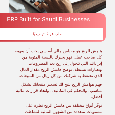
ERP Built for Saudi Businesses
تم النشر بواسطة
Finance
Mohammed Azher
اطلب عرضًا توضيحيًا
Jun 26, 2025
هامش الربح هو مقياس مالي أساسي يجب أن يفهمه
كل صاحب عمل. فهو يخبرك بالنسبة المئوية من
إيراداتك التي تتحول إلى ربح بعد المصروفات.
وبعبارات بسيطة، يوضح هامش الربح مقدار المال
الذي تحتفظ به شركتك من كل ريال من المبيعات.
فهم هوامش الربح يتيح لك تسعير منتجاتك بشكل
مناسب، والتحكم في التكاليف، واتخاذ قرارات مالية
أفضل.
توفّر أنواع مختلفة من هامش الربح نظرة على
مستويات متعددة من الشؤون المالية لنشاطك