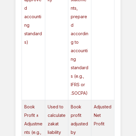
d
nts,
accounti
prepare
ng
d
standard
accordin
s)
g to
accounti
ng
standard
s (e.g.,
IFRS or
SOCPA).
Book
Used to
Book
Adjusted
Profit ±
calculate
profit
Net
Adjustme
zakat
adjusted
Profit
nts (e.g.,
liability
by