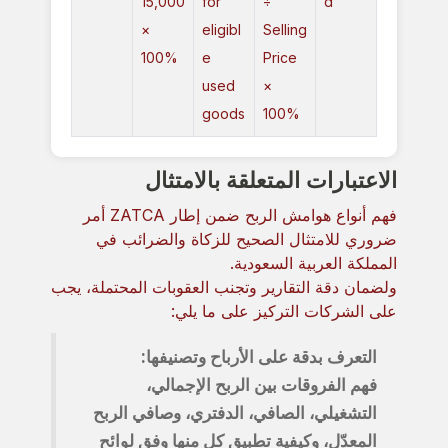
15,000
for
÷
d
×
eligibl
Selling
100%
e
Price
used
×
goods
100%
الاعتبارات المتعلقة بالامتثال
فهم أنواع هوامش الربح ضمن إطار ZATCA أمر
ضروري للامتثال الصحيح للزكاة والضرائب في
المملكة العربية السعودية.
ولضمان دقة التقارير وتجنب العقوبات المحتملة، يجب
على الشركات التركيز على ما يلي:
التعرف بدقة على الأرباح وتصنيفها:
فهم الفروقات بين الربح الإجمالي،
التشغيلي، الصافي، الدفتري، وصافي الربح
المعدّل، وكيفية تطبيق كل منها وفق لوائح