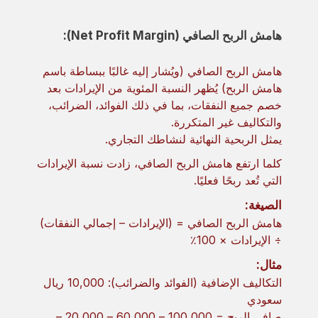
هامش الربح الصافي (Net Profit Margin):
هامش الربح الصافي (ويُشار إليه غالبًا ببساطة باسم
هامش الربح) يُظهر النسبة المئوية من الإيرادات بعد
خصم جميع النفقات، بما في ذلك الفوائد، الضرائب،
والتكاليف غير المتكررة.
يمثل الربحية النهائية لنشاطك التجاري.
كلما ارتفع هامش الربح الصافي، زادت نسبة الإيرادات
التي تُعد ربحًا فعليًا.
الصيغة:
هامش الربح الصافي = (الإيرادات – إجمالي النفقات)
÷ الإيرادات × 100٪
مثال:
التكاليف الإضافية (الفوائد والضرائب): 10,000 ريال
سعودي
صافي الربح = 100,000 – 60,000 – 20,000 –