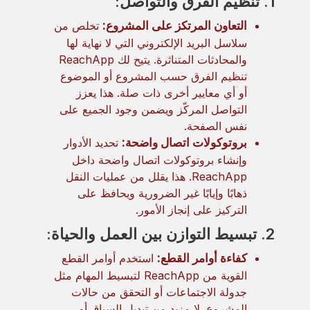
1. تنظيم الفرق والتواصل:
التعاون المرتكز على المشروع:
تخلص من
سلاسل البريد الإلكتروني التي لا نهاية لها
والمحادثات المتناثرة. يتيح لك ReachApp
تنظيم الفرق حسب المشروع أو الموضوع
أو أي معايير أخرى ذات صلة. هذا يعزز
التواصل المركّز ويضمن وجود الجميع على
نفس الصفحة.
بروتوكولات اتصال واضحة:
تحديد الأدوار
وإنشاء بروتوكولات اتصال واضحة داخل
ReachApp. هذا يقلل من عمليات النقل
ذهابًا وإيابًا غير الضرورية ويحافظ على
التركيز على إنجاز الأمور.
2. تبسيط التوازن بين العمل والحياة:
كفاءة أوامر القطع:
استخدم أوامر القطع
القوية من ReachApp لتبسيط المهام مثل
جدولة الاجتماعات أو التحقق من حالات
المشروع. لا مزيد من تبديل السياق أو