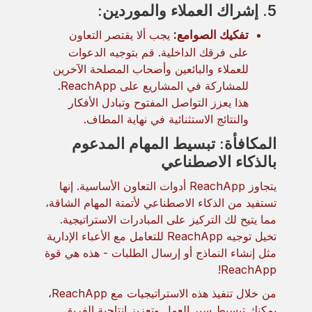
5. إشراك العملاء والموردين:
تفكيك الصوامع:
يجب ألا يقتصر التعاون
على فرقك الداخلية. قم بتوجيه الدعوات
للعملاء والبائعين وأصحاب المصلحة الآخرين
للمشاركة في المشاريع على ReachApp.
هذا يعزز التواصل المفتوح وتبادل الأفكار
والنتائج الاستثنائية في نهاية المطاف.
المكافأة: تبسيط المهام المدعوم
بالذكاء الاصطناعي
يتجاوز ReachApp أدوات التعاون الأساسية. إنها
تستفيد من الذكاء الاصطناعي لأتمتة المهام الشاقة،
مما يتيح لك التركيز على المبادرات الاستراتيجية.
تخيل توجيه ReachApp للتعامل مع الأعباء الإدارية
مثل إنشاء النماذج أو إرسال الطلبات - هذه هي قوة
ReachApp!
من خلال تنفيذ هذه الاستراتيجيات مع ReachApp،
يمكنك تبسيط سير العمل وتعزيز إنتاجية الفريق