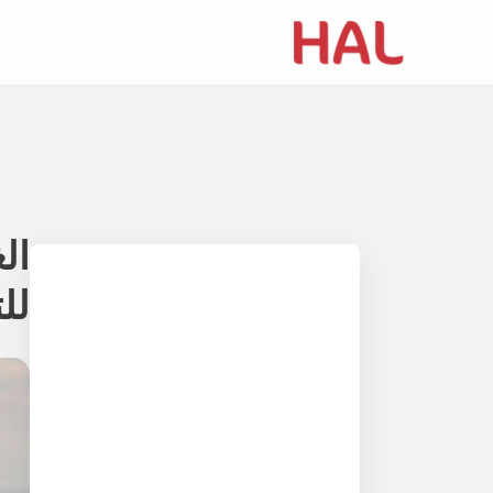
Table of contents
لل