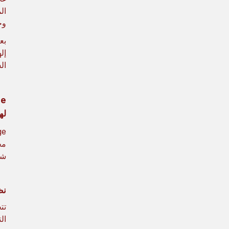
ال
وح
بع
إل
ال
لها
شر
نظ
ال