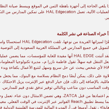
ا يلغي الحاجة إلى أجهزة باهظة الثمن في الموقع ويبسط صيانة النظا
والعمليات الآلية، تعمل HAL Edgecation على
ر.
أ خبراء الصناعة في نشر الكلمة
نظرًا لميزاتها الفريدة من 
لتمويل في جميع المدارس في المملكة العربية السعودية إلى التوصية ب
«لقد أثبتت HAL EDGE أنها مفيدة للغاية للمؤسسات، مما 
عل التنقل فيه سهلاً. تقول فاطمة نازرا م.، مديرة تكنولوجيا المعلو
يع وسهل لتتبع الأعمال بكفاءة وبدء التحليل».
اوة على ذلك، يمكن أيضًا دمج النظام بسلاسة مع البنوك، مما يجع
عائلية. بالإضافة إلى ذلك، فإن خيار الدفع عبر الإنترنت يزيل الاحتكا
وقت المناسب دون متاعب وبالتالي توفير تدفق نقدي قيم للمدارس.
«تم اعتمادها من قبل ZATCA، وهي تضمن الامتثال دون 
بينما يبسط تطبيق Reach الفواتير عبر الإنترنت في الوقت