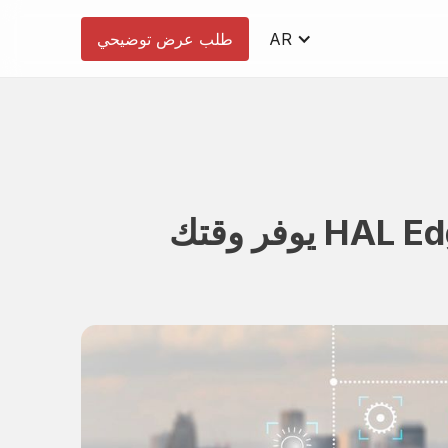
AR
طلب عرض توضيحي
الغرق في الأعمال الورقية؟ دع HAL Edge يوفر وقتك