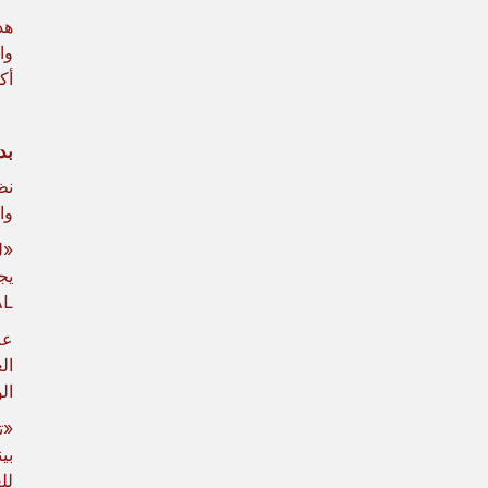
هذ
أكب
بد
وا
يج
HAL لأي شخص يبحث عن حل سر
عل
ال
ال