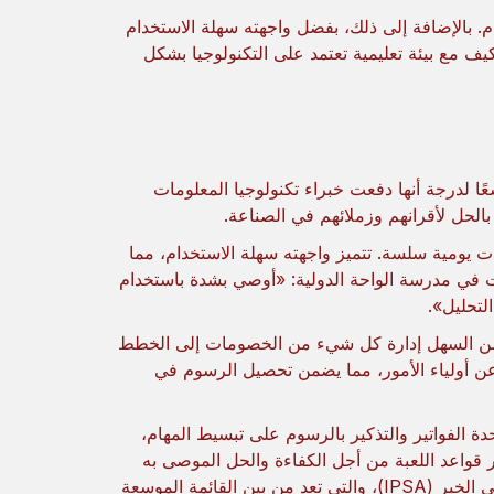
م. بالإضافة إلى ذلك، بفضل واجهته سهلة الاستخدام
 تمكين المدارس من التكيف مع بيئة تعليمية تعتمد على التكنولوجيا بشكل
نوعها، تلقت HAL Edgecation استحسانًا واسعًا لدرجة أنها دفعت خبراء تكنولوجيا المعلومات
الحل لأقرانهم وزملائهم في الصناعة.
يضمن عمليات يومية سلسة. تتميز واجهته سهلة الاستخدام، مما
مات في مدرسة الواحة الدولية: «أوصي بشدة باستخدام
ل من السهل إدارة كل شيء من الخصومات إلى الخطط
ك عن أولياء الأمور، مما يضمن تحصيل الرسوم في
عناء. تعمل وحدة الفواتير والتذكير بالرسوم على تبسيط المهام،
 الفعلي. مغير قواعد اللعبة من أجل الكفاءة والحل الموصى به
للغاية!» ، تقول أوميغا في أ، المديرة المالية للمدرسة الفلبينية الدولية في الخبر (IPSA)، والتي تعد من بين القائمة الموسعة