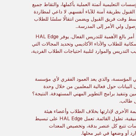
 للمؤسسات التعليمية أتمتة العملية بأكملها، والتقاط جميع
بول بطريقة آمنة للآباء أنفسهم. لا داعي لمطاردة
مبسط وقت فريق القبول ويضمن انتقالًا سلسًا للطلاب
وصول ولي الأمر إلى المدرسة..
أحد الجوانب الحيوية للمدارس هو فهم الطلاب بشكل أفضل وأعمق. هذا أمر بالغ الأهمية للتدريس الفعال. يوفر HAL Edge
ية للطلاب والأداء الأكاديمي وتحديد المجالات التي
 التدريس والموارد لتلبية احتياجات الطلاب الفردية،
في المؤسسة، والذي يعد العمود الفقري لأي مؤسسة
ؤى تعتمد على البيانات حول فعالية المعلمين من خلال وحدة
ن وتنفيذ برامج التطوير المهني المستهدفة. النتيجة؟
ل طالب.
ة الأخرى لإدارتها بخلاف الطلاب وأعضاء هيئة
التدريس. الكتب المدرسية أو أجهزة الكمبيوتر أو المجاهر أو الآلات الموسيقية، تطول القائمة. تعمل HAL Edge على تبسيط
سسات تتبع كل عنصر بدقة، وتخصيص المعدات
رد أو وضعها في غير محلها.