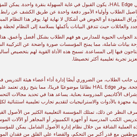
في HAL Edge، يكون القبول في غاية السهولة بنقرة واحدة. يمكن
اصيل الطلاب وأولياء الأمور دفعة واحدة عن طريق الكشف عن رابط الق
أوراق المفقودة أو الخوض في أشكال لا نهاية لها. يوفر هذا النظام ال
جدد والعائلات حيث تتدفق البيانات بأكملها بسلاسة إلى النظام لحظة 
حة بيانات شاملة، مما يمنح المؤسسات صورة واضحة عن التركيبة السكان
تاجون فيها إلى المساعدة. تسمح هذه الأداة القوية لهم بتخصيص أساليب
عزيز تجربة تعليمية أكثر تخصيصًا.
ى جانب الطلاب، من الضروري أيضًا إدارة أداء أعضاء هيئة التدريس 
ناجحة. يوفر HAL Edge نظامًا موضوعيًا فريدًا، مما يتيح ر
إشراف الأكاديمي المدروسة بعناية. يساعد هذا في تحديد مجالات التحسي
ية مجهزة بالأدوات والاستراتيجيات لتقديم تجارب تعليمية استثنائية لك
رف النظر عن ذلك، تمتلك المؤسسة التعليمية الكثير من الأصول القيم
ه العملية الشاقة من خلال نظام إدارة الأصول الشامل. يمكن للمؤ
موظفين مع قدر أكبر من التحكم، والقضاء على القلق من فقدان الموا