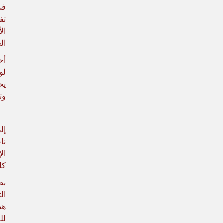
تف
ال
ال
لو
يح
وت
إل
ال
كل
بص
هذ
لل