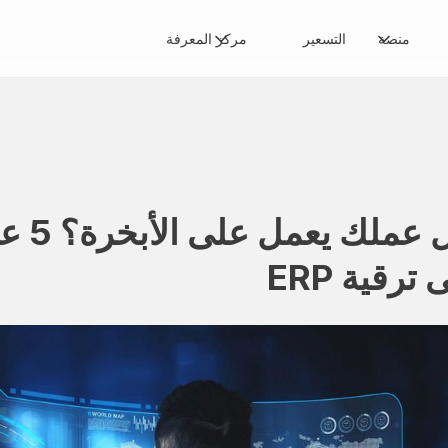
منصة
التسعير
مركز المعرفة
هل ع
 ترقية ERP