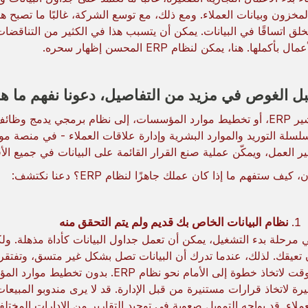
لمخزون وبيانات العملاء. ومع ذلك، مع توسع الشركة، غالبًا ما تصبح هذ
خلق اتساقًا في البيانات. يمكن أن يتسبب هذا في الكثير من التناقضات في
مال بأكملها. هنا، يمكن لنظام ERP المحسن إظهار سحره.
ل الغوص في مزيد من التفاصيل، دعونا نفهم ما هو ERP
يشير ERP، أو تخطيط موارد المؤسسات، إلى نظام برمجي يدمج وظا
لسلة التوريد والموارد البشرية وإدارة علاقات العملاء - في منصة مو
ر العمل، ويمكّن عملية صنع القرار القائمة على البيانات في جميع الأ
، كيف ستفهم ما إذا كان عملك جاهزًا لنظام ERP؟ دعنا نكتشف:
نظام البيانات الخاص بك قديم ولم يتم التحقق منه
 مرحلة بدء التشغيل، يمكن أن تعمل جداول البيانات كأداة مذهلة. ولك
 تعيقك. لذلك، عندما تدرك أن البيانات تصل بشكل غير متسق، وتفتقر
يرة لاتخاذ قرارات مستنيرة من قبل الإدارة. قد لا يرى مندوبو المبي