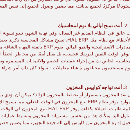
تودعًا مركزيًا لجميع بياناتك، مما يضمن وصول الجميع إلى نفس الم
أنت تمنح ليالي بلا نوم لمحاسبيك
ت عالق في النظام القديم غير الفعال، وفي نهاية الشهر، تبدو تسوية الح
والأخطاء. مع نظام مثل HAL ERP، تصبح مشاكل ال
المبادرات الاستراتيجية والنمو المالي.
محاسبة الخاص بك من إجراء عمليات الخصم والائتمانات المستمرة ويسمح 
وم مستخدمون مختلفون بإنشاء معاملات - سواء كان ذلك أمر شراء أو
أنت تواجه كوابيس المخزون
 نفد المخزون باستمرار أو تحتفظ بالمخزون الزائد؟ يمكن أن تؤدي بيا
الموارد. يوفر نظام ERP تتبع المخزون في الوقت الفعلي
وتلبية طلبات العملاء بكفاءة. يوفر ERP
حول إدارة المخزون من كابوس إلى آلة جيدة التجهيز، مما يضمن حصو