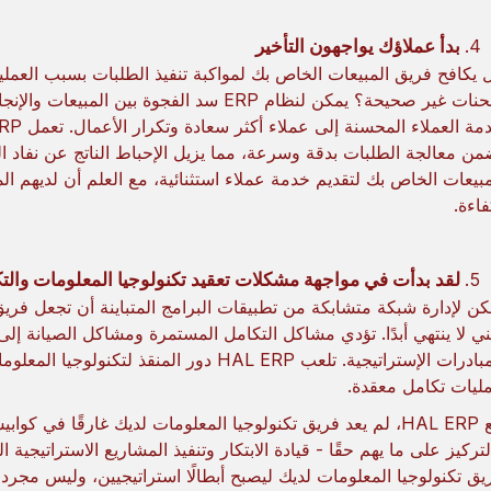
بدأ عملاؤك يواجهون التأخير
 يكافح فريق المبيعات الخاص بك لمواكبة تنفيذ الطلبات بسبب العمليات
شحنات غير صحيحة؟ يمكن لنظام ERP سد الفجوة
من معالجة الطلبات بدقة وسرعة، مما يزيل الإحباط الناتج عن نفاد
مبيعات الخاص بك لتقديم خدمة عملاء استثنائية، مع العلم أن لديهم ال
فاءة.
لقد بدأت في مواجهة مشكلات تعقيد تكنولوجيا المعلومات والت
كن لإدارة شبكة متشابكة من تطبيقات البرامج المتباينة أن تجعل فريق
ني لا ينتهي أبدًا. تؤدي مشاكل التكامل المستمرة ومشاكل الصيانة إل
المبادرات الإستراتيجية. تلعب HAL ERP دور ا
ليات تكامل معقدة.
مع HAL ERP، لم يعد فريق تكنولوجيا المعلومات لديك غارقًا في ك
يق تكنولوجيا المعلومات لديك ليصبح أبطالًا استراتيجيين، وليس مجرد 