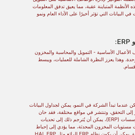
ه الأنظمة المتباينة عقبة، مما يعيق تدفق المعلومات
 البيانات التي تؤثر أخيرًا على الأداء العام ونمو
:
ئف الأعمال الأساسية - التمويل والمحاسبة والمخزون
حدة. وهذا يعزز النظرة الشاملة للعمليات، ويبسط
قسام.
ن عندما تبدأ الشركة في النمو، يمكن لجداول البيانات
 إلى التحقق، وتنتشر في مواقع مختلفة، فقد حان
الوقت لاتخاذ خطوة إلى الأمام نحو نظام ERP. بدون تخطيط موارد المؤسسات (ERP)، يمكن أن يُترجم ذلك إلى تحديات
عات مستويات المخزون المحدثة، مما يؤدي إلى إحباط
العملاء. قد يواجه التمويل صعوبة في توحيد التقارير من الإدارات المختلفة. يمكن أن يكون نظام ERP الرائع مثل HAL ERP