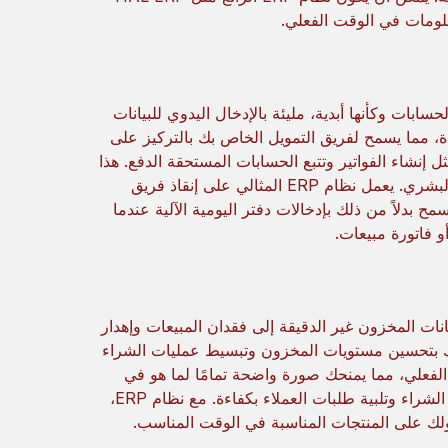
علومات في الوقت الفعلي.
سابات وكأنها أبدية، مليئة بالإدخال اليدوي للبيانات
محاسبة ذكرى بعيدة، مما يسمح لفريق التمويل الخاص بك بالتركيز على
 يقوم ERP بأتمتة المهام الشاقة مثل إنشاء الفواتير وتتبع الحسابات المستحقة الدفع. هذا
لا يوفر الوقت الثمين لفريقك فحسب، بل يقلل أيضًا من مخاطر الخطأ البشري. يعمل نظام ERP المثالي على إنقاذ فريق
بدلاً من ذلك بإدخالات دفتر اليومية الآلية عندما
 فاتورة مبيعات.
نات المخزون غير الدقيقة إلى فقدان المبيعات وإهدار
، مما يسمح لك بتحسين مستويات المخزون وتبسيط عمليات الشراء
HAL  تتبع المخزون في الوقت الفعلي، مما يمنحك صورة واضحة تمامًا لما هو في
متناول اليد. يمكّنك هذا من تحسين مستويات المخزون وتبسيط عمليات الشراء وتلبية طلبات العملاء بكفاءة. مع نظام ERP،
لك على المنتجات المناسبة في الوقت المناسب.