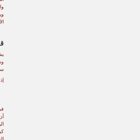
وا
وي
الأع
قب
وس
سي
إذن
في
أن
كب