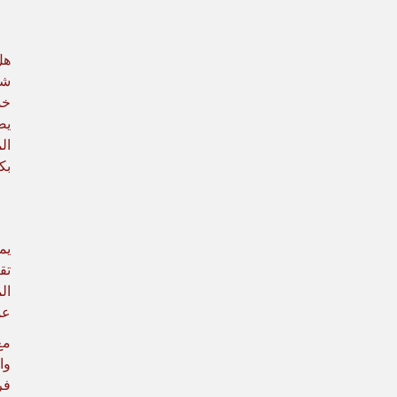
هل
يض
ال
بك
يم
تق
عم
فر