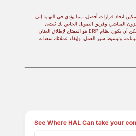
ط سير العمل وتمكين اتخاذ قرارات أفضل، مما يؤدي في النهاية إلى
زون المباشر، وفريق التمويل الخاص بك يُنشئ
التقارير بسهولة، ويتلقى عملاؤك طلبات دقيقة وفي الوقت المناسب. يمكن أن يكون نظام ERP هو المفتاح لإطلاق العنان
يانات، وتبسيط سير العمل، وإبقاء عملائك سعداء.
See Where HAL Can take your co