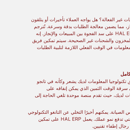
 غير الفعالة؟ هل يواجه العملاء تأخيرات أو يتلقون
 بين المبيعات والإنجاز، مما يضمن معالجة الطلبات بدقة وسرعة. تُترجم
خدمة العملاء المحسنة إلى عملاء أكثر سعادة وتكرار الأعمال. تعمل HAL ERP على سد الفجوة بين المبيعات والإنجاز. إنه
 المخزون والشحنات غير الصحيحة. سيتم تمكين فريق
معلومات في الوقت الفعلي اللازمة لتلبية الطلبات
كامل
 تكنولوجيا المعلومات لديك يشعر وكأنه في تانجو
ى سرقة الوقت الثمين الذي يمكن إنفاقه على
لمنقذ لتكنولوجيا المعلومات لديك، حيث تقدم منصة موحدة تلغي الحاجة إلى
وابيس الصيانة. يمكنهم أخيرًا التخلي عن التانغو التكنولوجي
والتركيز على ما يهم حقًا - قيادة الابتكار وتنفيذ المشاريع الاستراتيجية التي تدفع نمو عملك. يعمل HAL ERP على تمكين
رجال إطفاء تقنيين.