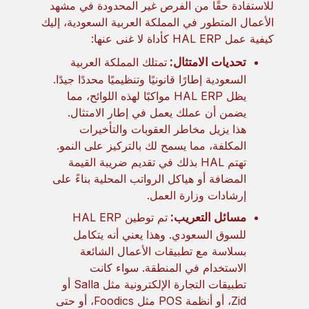
للاستفادة حقًا من الفرص غير المحدودة في مشهد
الأعمال المتطور في المملكة العربية السعودية، إليك
كيفية عمل HAL ERP كأداة لا غنى عنها:
تحديات الامتثال:
تمتلك المملكة العربية
السعودية إطارًا قانونيًا وتنظيميًا محددًا جيدًا.
يظل HAL ERP مواكبًا لهذه اللوائح، مما
يضمن أن عملك يعمل في إطار الامتثال.
هذا يزيل مخاطر العقوبات والتأخيرات
المكلفة، مما يسمح لك بالتركيز على النمو.
تهتم HAL بذلك في تقديم ضريبة القيمة
المضافة أو هياكل الرواتب المحلية بناءً على
إرشادات وزارة العمل.
مسائل التعريب:
تم توطين HAL ERP
للسوق السعودي. وهذا يعني أنه يتكامل
بسلاسة مع تطبيقات الأعمال الشائعة
الاستخدام في المنطقة. سواء كانت
تطبيقات التجارة الإلكترونية مثل Salla أو
Zid، أو أنظمة POS مثل Foodics، أو حتى