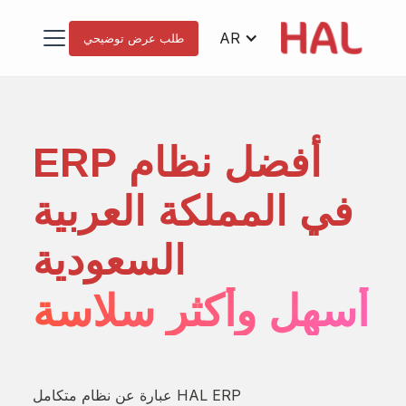
AR
طلب عرض توضيحي
أفضل نظام ERP
م
في المملكة العربية
تي
السعودية
قة
أسهل وأكثر سلاسة
ا.
HAL ERP عبارة عن نظام متكامل
هناك