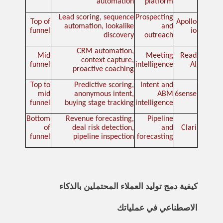
automation
platform
Lead scoring, sequence
Prospecting
Top of
Apollo
automation, lookalike
and
funnel
io
discovery
outreach
CRM automation,
Mid
Meeting
Read
context capture,
funnel
intelligence
AI
proactive coaching
Top to
Predictive scoring,
Intent and
mid
anonymous intent,
ABM
6sense
funnel
buying stage tracking
intelligence
Bottom
Revenue forecasting,
Pipeline
of
deal risk detection,
and
Clari
funnel
pipeline inspection
forecasting
كيفية دمج توليد العملاء المحتملين بالذكاء
الاصطناعي في عملياتك