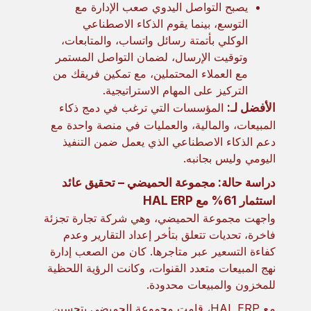
يصبح التواصل اليدوي صعب الإدارة مع
التوسع، بينما يقوم الذكاء الاصطناعي
الوكلي بأتمتة رسائل واتساب، والمتابعات،
وتوقيت الإرسال، لضمان التواصل المستمر
مع العملاء المحتملين، مع تمكين فريقك من
التركيز على المهام الاستراتيجية.
الأفضل لـ:
المؤسسات التي ترغب في دمج ذكاء
المبيعات، والمالية، والعمليات في منصة واحدة مع
دعم الذكاء الاصطناعي الذي يعمل ضمن التنفيذ
اليومي وليس بجانبه.
دراسة حالة: مجموعة الحميضي – تحقيق عائد
استثمار 61% مع HAL ERP
واجهت مجموعة الحميضي، وهي شركة تجارة تجزئة
فاخرة، تحديات تتعلق بتأخر إعداد التقارير وعدم
كفاءة التسعير عبر متاجرها. كان من الصعب إدارة
نهج المبيعات متعدد القنوات، وكانت الرؤية اللحظية
للمخزون والمبيعات محدودة.
مع HAL ERP، قامت مجموعة الحميضي بتحسين