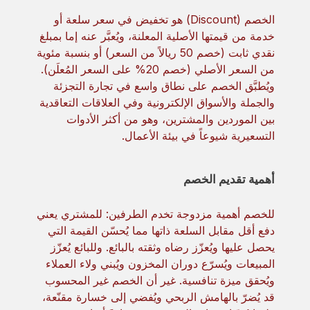
الخصم (Discount) هو تخفيض في سعر سلعة أو
خدمة من قيمتها الأصلية المعلنة، ويُعبَّر عنه إما بمبلغ
نقدي ثابت (خصم 50 ريالاً من السعر) أو بنسبة مئوية
من السعر الأصلي (خصم 20% على السعر المُعلَن).
ويُطبَّق الخصم على نطاق واسع في تجارة التجزئة
والجملة والأسواق الإلكترونية وفي العلاقات التعاقدية
بين الموردين والمشترين، وهو من أكثر الأدوات
التسعيرية شيوعاً في بيئة الأعمال.
أهمية تقديم الخصم
للخصم أهمية مزدوجة تخدم الطرفين: للمشتري يعني
دفع أقل مقابل السلعة ذاتها مما يُحسّن القيمة التي
يحصل عليها ويُعزّز رضاه وثقته بالبائع. وللبائع يُعزّز
المبيعات ويُسرّع دوران المخزون ويُبني ولاء العملاء
ويُحقق ميزة تنافسية. غير أن الخصم غير المحسوب
قد يُضرّ بالهامش الربحي ويُفضي إلى خسارة مقنّعة،