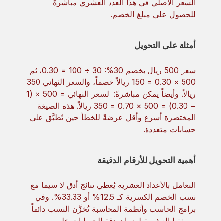
السعر الأصلي في هذا العدد العشري مباشرةً
للحصول على مبلغ الخصم.
أمثلة على التحويل
سعر 500 ريال بخصم 30%: 30 ÷ 100 = 0.30، ثم
500 × 0.30 = 150 ريالاً خصماً، والسعر النهائي 350
ريالاً. وأيضاً يمكن مباشرةً: السعر النهائي = 500 × (1
− 0.30) = 500 × 0.70 = 350 ريالاً. هذه الصيغة
المختصرة أسرع وأقل عرضةً للخطأ حين تُطبَّق على
حسابات متعددة.
أهمية التحويل للأرقام الدقيقة
التعامل بالأعداد العشرية يُعطي نتائج أدق لا سيما مع
نسب الخصم الكسرية كـ 12.5% أو 33.33%. وفي
برامج الحاسب وأنظمة المحاسبة تُخزَّن النسب دائماً
بصيغتها العشرية لضمان دقة الحسابات على