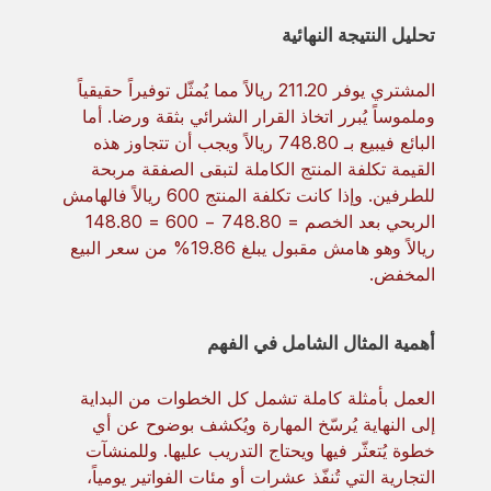
تحليل النتيجة النهائية
المشتري يوفر 211.20 ريالاً مما يُمثّل توفيراً حقيقياً
وملموساً يُبرر اتخاذ القرار الشرائي بثقة ورضا. أما
البائع فيبيع بـ 748.80 ريالاً ويجب أن تتجاوز هذه
القيمة تكلفة المنتج الكاملة لتبقى الصفقة مربحة
للطرفين. وإذا كانت تكلفة المنتج 600 ريالاً فالهامش
الربحي بعد الخصم = 748.80 − 600 = 148.80
ريالاً وهو هامش مقبول يبلغ 19.86% من سعر البيع
المخفض.
أهمية المثال الشامل في الفهم
العمل بأمثلة كاملة تشمل كل الخطوات من البداية
إلى النهاية يُرسّخ المهارة ويُكشف بوضوح عن أي
خطوة يُتعثّر فيها ويحتاج التدريب عليها. وللمنشآت
التجارية التي تُنفّذ عشرات أو مئات الفواتير يومياً،