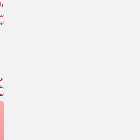
وا
تو
عن
بش
ثم