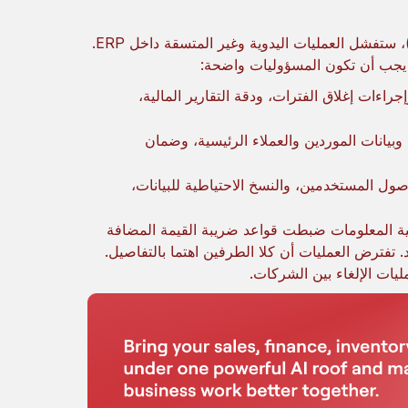
بدون قواعد واضحة (من يدخل البيانات، ومن يوافق، وما هي المحفزات)، ستفشل العمليات اليدوية وغير المتسقة داخل ERP.
ن يجب أن تكون المسؤوليات واضحة:
ءات إغلاق الفترات، ودقة التقارير المالية،
بيانات الموردين والعملاء الرئيسية، وضمان
ول المستخدمين، والنسخ الاحتياطية للبيانات،
قنية المعلومات ضبطت قواعد ضريبة القيمة المضافة
تفترض العمليات أن كلا الطرفين اهتما بالتفاصيل.
يات الإلغاء بين الشركات.