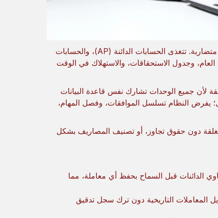
يعمل دفتر الأستاذ العام كمصدر واحد للحقيقة، وليس كمستودع لبيانات متضاربة. تتغذى الحسابات الدائنة (AP)، والحسابات
 الأستاذ العام، وجدول الاستحقاقات، والاستهلاك في الوقت
قة لأن جميع الوحدات تشارك نفس قاعدة البيانات
ل؛ يفرض النظام تسلسل الموافقات، وفصل المهام،
 مغلقة دون حقوق تجاوز، أو تصنيف المصاريف بشكل
وي الدائنات قبل السماح بحفظ أي معاملة، مما
يل المعاملات التاريخية دون ترك سجل تدقيق