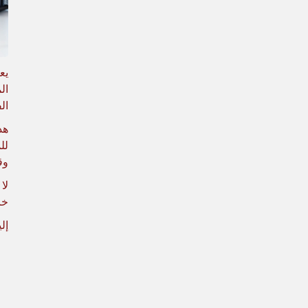
ال
هذ
لل
وق
لا
خا
إل