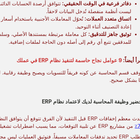
دفاتر فرعية في الوقت الحقيقي:
تتوافق أرصدة الحسابات الدائنة وا
ليست أنظمة منفصلة تُدخل البيانات لاحقاً.
اتساق متعدد العملات:
تُحوّل المعاملات الأجنبية باستخدام أسعا
إعادة التصنيف أثناء التوحيد.
توثيق جاهز للتدقيق:
كل معاملة مرتبطة بمستندها الأصلي، وسلس
للمدققين تتبع أي رقم إلى أصله دون الحاجة لملفات إضافية.
رأ أيضاً:
9 عوامل نجاح حاسمة لتنفيذ نظام ERP في عملك
وقف قسم المحاسبة عن كونه فريقاً للتسويات ويصبح وظيفة رقابية. لكن ا
ا بشكل صحيح.
ضير وظيفة المحاسبة لديك لاعتماد نظام ERP
 إخفاقات ERP قبل التنفيذ لأن الفرق تتوقع أن يتوافق النظام مع سير العمل الحالي. في الواقع، يقصر
7
من مشاريع ERP عن تلبية التوقعات، مما يسبب اضطرابات تشغيلية، وتوترات في علاقات العملاء، وخسائر مالية.
يتطلب ERP تحديد تدفقات المعاملات مسبقاً. فتوثيق العمليات لي