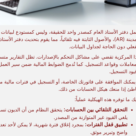
المدينة (AR)، والأصول الثابتة فيه تلقائياً، مما يقوم بتحديث دفتر
فعلي دون الحاجة لجداول البيانات.
ا المركزية تقضي على مشاكل التحكم بالإصدارات. تظل التقارير متس
معاملات وقواعد التسجيل. كما تُدمج الضوابط المالية ضمن سير العم
يود التسجيل.
 يمكنك الموافقة على فاتورتك الخاصة، أو التسجيل في فترات مالية
طئ إذا منعك هيكل الحسابات من ذلك.
يك ما توفره هذه الهيكلية عملياً:
التحقق التلقائي بين الحسابات:
يتحقق النظام من أن الديون تسا
يلغي القيود غير المتوازنة من المصدر.
تطبيق قفل الفترات:
بمجرد إغلاق فترة شهرية، لا يمكن لأحد تعد
واضح وتبرير موثق.