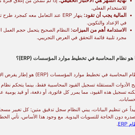
نهاية الشهر هي الاختبار الحقيقي:
إذا لم تتمكن من إغلاق فترة مال
للاستخدام الفعلي.
المالية يجب أن تقود:
ينهار ERP عند التعامل معه كمجرد 
في الإعداد والتكوين.
الاستدامة أهم من الميزات:
النظام الصحيح يتحمل حجم العمل الي
مجرد تلبية قائمة التحقق في العرض التجريبي.
 هو نظام المحاسبة في تخطيط موارد المؤسسات (ERP)؟
المحاسبة في تخطيط موارد المؤسسات (ERP) هو إطار يفرض الانضباط المالي على كل معاملة تتعلق بأعمالك.
كنه تسجيل هذه القيود، مما يمرر كل فاتورة، أو دفعة، أو قيد يومية ع
حسابات.
يداً عن تنظيم البيانات، يبني النظام سجل تدقيق متين: كل تغيير مسجل
دره دون الحاجة للتسويات اليدوية. مع وجود هذا الأساس، تأتي الخطوة
م ERP
.