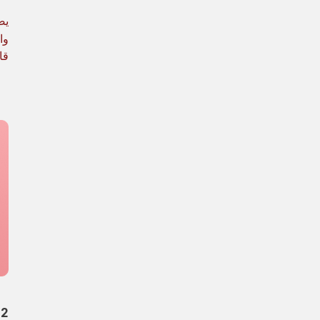
يض
وا
قامت ال
2. Acumatica Cloud ERP