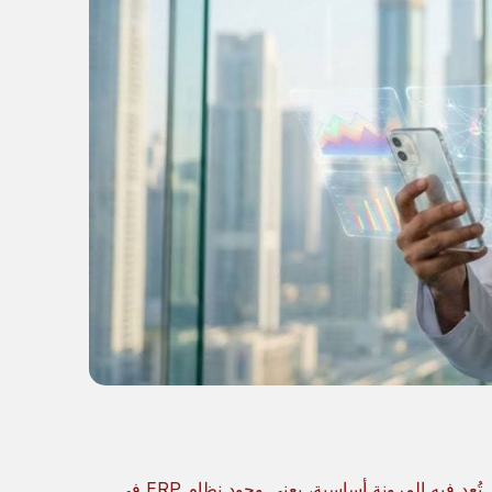
هل يبحث عملك عن أفضل تكامل ERP مع تطبيقك المحمول؟ في عصر تُعد فيه المرونة أساسية، يعني وجود نظام ERP في