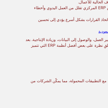
 الحالية للأعمال.
التحديثات التلقائية بين الأجهزة المحمولة ونظام ERP المركزي تقلل من العمل اليدوي وأخطاء
 اتخاذ القرارات بشكل أسرع يؤدي إلى تحسين
ن سير العمل، والوصول إلى البيانات، وزيادة الإنتاجية. بعد
أن أصبحنا نعرف الميزات التي يجب البحث عنها والفوائد التي تقدمها، لنلقِ نظرة على بعض أفضل أنظمة ERP التي تتميز
ة ERP التي توفر تكاملًا سلسًا مع التطبيقات المحمولة، مما يمكّن الشركات من