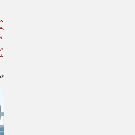
يسمح تكامل 
اقر
لت
فوائد 