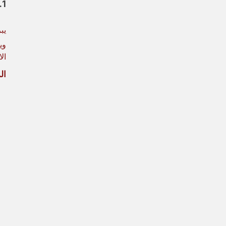
1. HAL ERP
يب
وي
ال
الميز