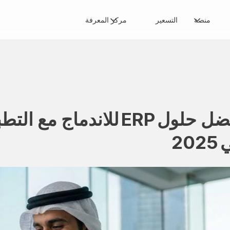
منصة
التسعير
مركز المعرفة
أفضل حلول ERP للاندماج 
202