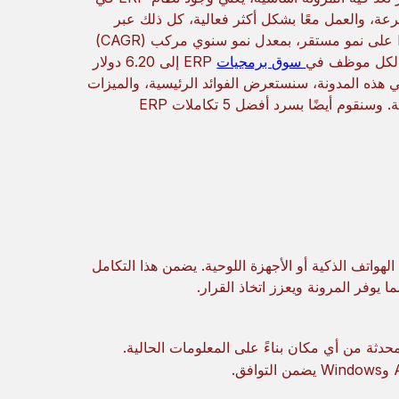
رعة، والعمل معًا بشكل أكثر فعالية، كل ذلك عبر
التكنولوجيا المحمولة. من المتوقع أن يحافظ السوق العالمي لنظم ERP على نمو مستقر، بمعدل نمو سنوي مركب (CAGR)
سوق برمجيات
ERP إلى 6.20 دولار
 في عام 2025. وهذا يؤكد على الأهمية المتزايدة لحلول ERP. في هذه المدونة، سنستعرض الفوائد الرئيسية، والميزات
الأساسية، وأفضل الممارسات لتكامل نظم ERP مع التطبيقات المحمولة. وسنقوم أيضًا بسرد أفضل 5 تكاملات ERP
ع التطبيقات المحمولة إلى ربط نظام ERP بمنصات الهواتف الذكية أو الأجهزة اللوحية. يضمن هذا التكامل
 يوفر المرونة ويعزز اتخاذ القرار.
حدثة من أي مكان بناءً على المعلومات الحالية.