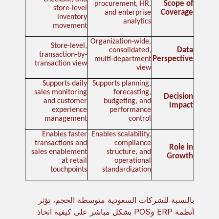
Scope of
procurement, HR,
store-level
Coverage
and enterprise
inventory
analytics
movement
Organization-wide,
Store-level,
Data
consolidated,
transaction-by-
Perspective
multi-department
transaction view
view
Supports daily
Supports planning,
sales monitoring
forecasting,
Decision
and customer
budgeting, and
Impact
experience
performance
management
control
Enables faster
Enables scalability,
transactions and
compliance
Role in
sales enablement
structure, and
Growth
at retail
operational
touchpoints
standardization
بالنسبة للشركات السعودية متوسطة الحجم، تؤثر
أنظمة ERP وPOS بشكل مباشر على كيفية اتخاذ