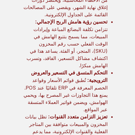
من الأخطاء المحاسبية، ويختصر دورات
إغلاق نهاية الشهر، ويقضي على المصالحات
القائمة على الجداول الإلكترونية.
تحسين رؤية هامش الربح الإجمالي:
تتزامن تكلفة البضائع المباعة وإيرادات
المبيعات، مما يسمح بتتبع الهامش في
الوقت الفعلي حسب رقم المخزون
(SKU)، المتجر، أو الفئة. يساعد هذا في
اكتشاف مشاكل التسعير، الفاقد، وتسرب
الهامش مبكرًا.
التحكم المتسق في التسعير والعروض
الترويجية:
تُطبق قوائم الأسعار وقواعد
الخصم المعرفة في ERP تلقائيًا عند POS.
يمنع هذا التجاوزات غير المصرح بها، ويحمي
الهوامش، ويضمن فواتير العملاء المتسقة
عبر المواقع.
تعزيز التزامن متعدد القنوات:
تظل بيانات
المخزون والمبيعات متوافقة بين المتاجر
الفعلية والقنوات الإلكترونية، مما يدعم