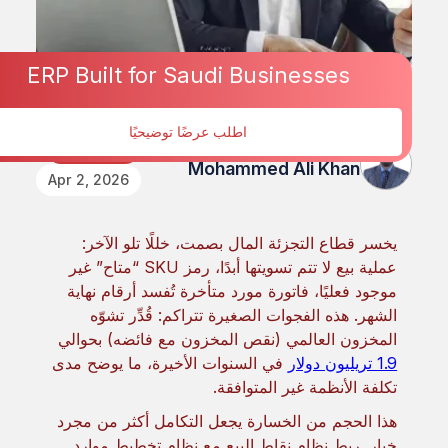
ERP Built for Saudi Businesses
اطلب عرضًا توضيحيًا
تم النشر بواسطة
ERP-Retail
Mohammed Ali Khan
Apr 2, 2026
يخسر قطاع التجزئة المال بصمت، خللًا تلو الآخر:
عملية بيع لا تتم تسويتها أبدًا، رمز SKU “متاح” غير
موجود فعليًا، فاتورة مورد متأخرة تُفسد أرقام نهاية
الشهر. هذه الفجوات الصغيرة تتراكم: قُدِّر تشوّه
المخزون العالمي (نقص المخزون مع فائضه) بحوالي
1.9 تريليون دولار
في السنوات الأخيرة، ما يوضح مدى
تكلفة الأنظمة غير المتوافقة.
هذا الحجم من الخسارة يجعل التكامل أكثر من مجرد
خيار. ربط نظام نقاط البيع مع نظام تخطيط موارد