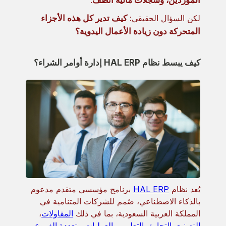
الموردين، وسجلات مالية أنظف
.
لكن السؤال الحقيقي:
كيف تدير كل هذه الأجزاء
المتحركة دون زيادة الأعمال اليدوية؟
كيف يبسط نظام HAL ERP إدارة أوامر الشراء؟
يُعد نظام
HAL ERP
برنامج مؤسسي متقدم مدعوم
بالذكاء الاصطناعي، صُمم للشركات المتنامية في
المملكة العربية السعودية، بما في ذلك
المقاولات
،
التصنيع
،
التجارة
،
التعليم
، و
العمليات متعددة الفروع
.