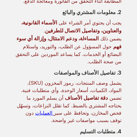
المطابقة أثناء التحقق من الفاتورة ومعالجة الدفع.
2. معلومات المشتري والبائع
يجب أن يحتوي أمر الشراء على
الأسماء القانونية،
والعناوين، وتفاصيل الاتصال للطرفين
.
يضمن ذلك
المساءلة، ودعم الامتثال، وإزالة أي سوء
فهم
حول المسؤول عن الطلب، والتوريد، واستلام
البضائع أو الخدمات. كما يساعد الموردين على التحقق
من صحة الطلب.
3. تفاصيل الأصناف والمواصفات
يشمل وصف المنتجات، رموز المخزون (SKU)،
المواد، الكميات، أسعار الوحدة، وأي متطلبات فنية.
تضمن
دقة تفاصيل الأصناف
أن يسلم المورد ما
يحتاجه المشتري بالضبط. كما تقلل النزاعات، وتسهّل
فحص المخازن، وتحافظ على سير
العمليات
دون
توقف بسبب مواصفات غير واضحة.
4. متطلبات التسليم