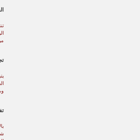
ال
تن
ال
من
تج
يت
ال
وم
تف
شخ