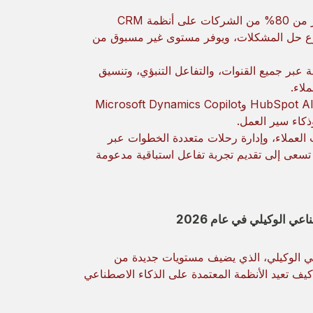
يمثل عام 2026 مرحلة الانتشار الواسع، حيث يُتوقع أن تعتمد أكثر من 80% من الشركات على أنظمة CRM
سرّع حل المشكلات، ويوفر مستوى غير مسبوق من
بة عبر جميع القنوات، والتفاعل التنبؤي، وتنسيق
لاء.
تقدم المنصات الرائدة مثل Salesforce Agentforce وHubSpot AI Agents وMicrosoft Dynamics Copilot
ات العملاء، وإدارة رحلات متعددة الخطوات عبر
تي تسعى إلى تقديم تجربة تفاعل استباقية مدعومة
اعي الوكيلي، الذي يضيف مستويات جديدة من
 كيف تعيد الأنظمة المعتمدة على الذكاء الاصطناعي