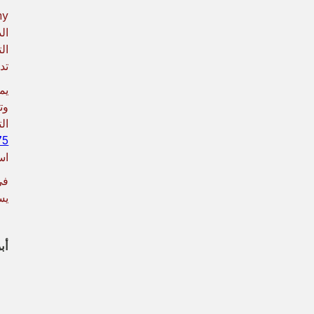
التوقعات المستقبلية
ال
1. الانتشار الواسع عبر مختلف
ال
الصناعات
تد
2. تحوّل وكلاء الذكاء الاصطناعي
وت
إلى قدرات أساسية في أنظمة
CRM
ال
5%
الخاتمة
اس
الأسئلة الشائعة
يس
أب