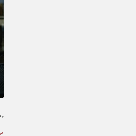
معاي
مع