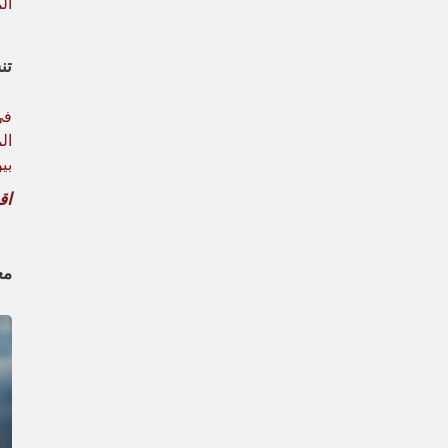
ال
تن
ال
بي
اقر
معاي