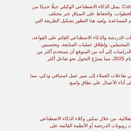
Customer engagement is evolving from automation to autonomy. يمثل الذكاء الاصطناعي الوكيلي جيلًا جديدًا من
د الخطوات، والحفاظ على السياق عبر مختلف
م المساعدة. ويُعيد هذا التطور تشكيل الطريقة التي
روبوتات الدردشة والذكاء الاصطناعي القائم على القواعد،
ء المحتملين، وإطلاق عمليات المتابعة، وتخصيص
دراسات إلى أنه من المتوقع أن تستخدم أكثر من
من الشركات أدوات CRM المدعومة بالذكاء الاصطناعي بحلول عام 2025، مما يسرّع التحول نحو تفاعل أكثر
لذكاء الاصطناعي الوكيلي تفاعلات العملاء إلى سير عمل استباقي وذكي، مما
ى أداء الأعمال على نطاق واسع.
نظمة CRM من الأتمتة إلى الاستقلالية، من خلال تمكين وكلاء الذكاء الاصطناعي
ت روبوتات الدردشة أو الأنظمة القائمة على