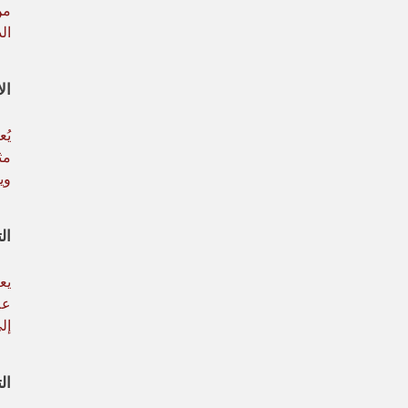
من
ال
ال
يُ
مث
وي
ال
يع
عل
إل
ال