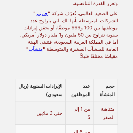
وتعزز القدرة التنافسية.
على الصعيد العالمي، تُعرّف شركة "
جارتنر
"
الشركات المتوسطة بأنها تلك التي يتراوح عدد
موظفيها بين 100 و999 موظفًا، أو تحقق إيرادات
سنوية تتراوح بين 50 مليون و1 مليار دولار أمريكي.
أما في المملكة العربية السعودية، فتتبنى الهيئة
العامة للمنشآت الصغيرة والمتوسطة "
منشآت
"
مقياسًا مختلفًا قليلاً:
حجم
عدد
الإيرادات السنوية (ريال
المنشأة
الموظفين
سعودي)
متناهية
من 1 إلى
حتى 3 ملايين
الصغر
5
من 6 إلى