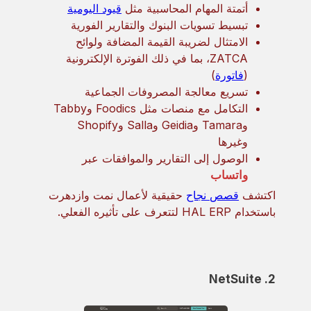
أتمتة المهام المحاسبية مثل
قيود اليومية
تبسيط تسويات البنوك والتقارير الفورية
الامتثال لضريبة القيمة المضافة ولوائح
ZATCA، بما في ذلك الفوترة الإلكترونية
(
فاتورة
)
تسريع معالجة المصروفات الجماعية
التكامل مع منصات مثل Foodics وTabby
وTamara وGeidia وSalla وShopify
وغيرها
الوصول إلى التقارير والموافقات عبر
واتساب
اكتشف
قصص نجاح
حقيقية لأعمال نمت وازدهرت
باستخدام HAL ERP لتتعرف على تأثيره الفعلي.
2. NetSuite