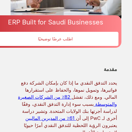
ERP Built for Saudi Businesses
Finance
اطلب عرضًا توضيحيًا
Jan 15, 2026
مقدمة
يحدد التدفق النقدي ما إذا كان بإمكان الشركة دفع
فواتيرها، وتمويل نموها، والحفاظ على استقرارها
المالي. ومع ذلك، تفشل
82٪ من الشركات الصغيرة
والمتوسطة
بسبب سوء إدارة التدفق النقدي، وفقًا
لدراسة أجرتها بنك الولايات المتحدة. وتشير دراسة
أخرى لـ PwC إلى أن
61٪ من المديرين الماليين
يعتبرون الرؤية اللحظية للتدفق النقدي أمرًا حيويًا